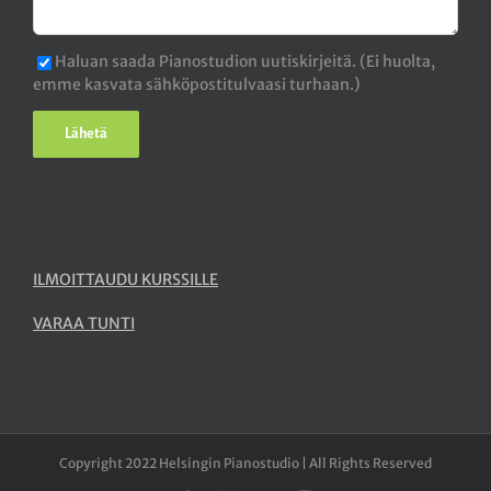
Haluan saada Pianostudion uutiskirjeitä. (Ei huolta,
emme kasvata sähköpostitulvaasi turhaan.)
ILMOITTAUDU KURSSILLE
VARAA TUNTI
Copyright 2022 Helsingin Pianostudio | All Rights Reserved