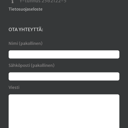
Y-tunnus 2562122-5
Tietosuojaseloste
OTA YHTEYTTÄ:
Nimi (pakollinen)
Sähköposti (pakollinen)
Viesti