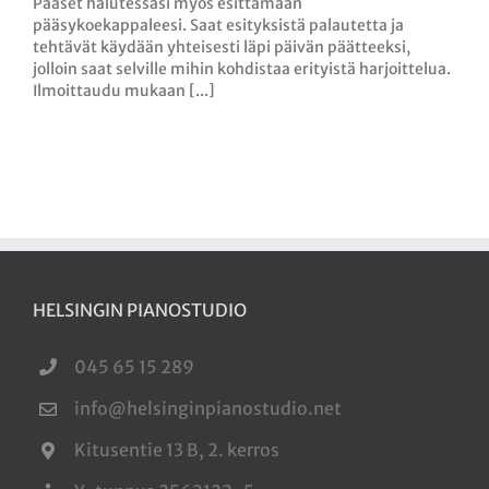
Pääset halutessasi myös esittämään
pääsykoekappaleesi. Saat esityksistä palautetta ja
tehtävät käydään yhteisesti läpi päivän päätteeksi,
jolloin saat selville mihin kohdistaa erityistä harjoittelua.
Ilmoittaudu mukaan [...]
HELSINGIN PIANOSTUDIO
045 65 15 289
info@helsinginpianostudio.net
Kitusentie 13 B, 2. kerros