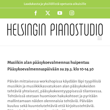
Skip
Laadukasta ja yksilöllistä opetusta aikuisille
to
content
Facebook
X
YouTube
Instagram
Musiikin alan pääsykoevalmennus huipentuu
Pääsykoevalmennuspäivään su 29.3. klo 10-14.30
Päivän mittaisessa workshopissa käydään läpi tyypiliisiä
musiikin ja musiikkikasvatuksen alan pääsykokeiden
tehtäviä yhteisesti, pääsykokeentyyppisessä tilanteessa.
Tehtävissä otetaan huomioon hakukohteet ja pyritään
mallintamaan näiden olennnaisia tehtäviä. Päivään
kuuluu sekä kuuntelutehtäviä että kirjoitustehtäviä.