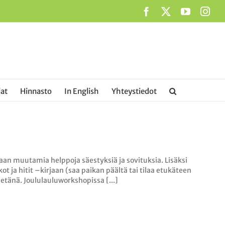
Facebook
X
YouTub
Ins
at
Hinnasto
In English
Yhteystiedot
aan muutamia helppoja säestyksiä ja sovituksia. Lisäksi
t ja hitit –kirjaan (saa paikan päältä tai tilaa etukäteen
etänä. Joululauluworkshopissa [...]