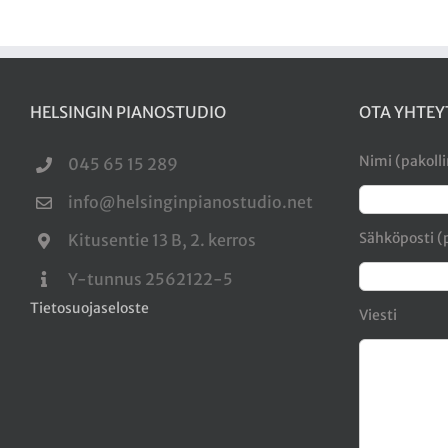
HELSINGIN PIANOSTUDIO
OTA YHTEY
Nimi (pakoll
045 65 15 289
info@helsinginpianostudio.net
Sähköposti (
Kitusentie 13 B, 2. kerros
Y-tunnus 2562122-5
Tietosuojaseloste
Viesti