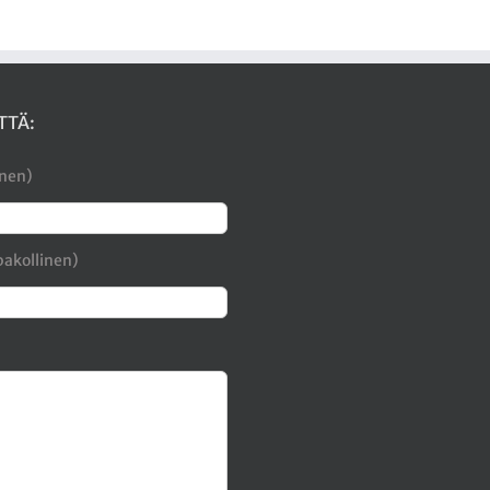
TTÄ:
inen)
pakollinen)