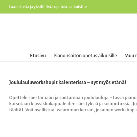
Skip
Laadukasta ja yksilöllistä opetusta aikuisille
to
content
Etusivu
Pianonsoiton opetus aikuisille
Muu 
Joululauluworkshopit kalenterissa – nyt myös etänä!
Opettele säestämään ja soittamaan joululauluja - tässä pianon
katsotaan klassikkokappaleiden säestyksiä ja soinnutuksia. Joul
täältä). Voit osallistua useamman kerran, jokainen workshop 