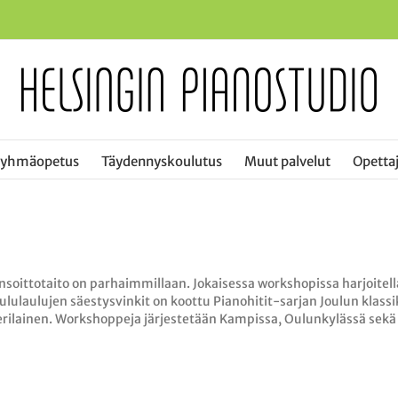
ryhmäopetus
Täydennyskoulutus
Muut palvelut
Opettaj
soittotaito on parhaimmillaan. Jokaisessa workshopissa harjoitell
ulaulujen säestysvinkit on koottu Pianohitit-sarjan Joulun klassiko
erilainen. Workshoppeja järjestetään Kampissa, Oulunkylässä sekä 