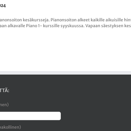
024
ianonsoiton kesäkursseja. Pianonsoiton alkeet kaikille aikuisille h
n alkavalle Piano 1- kurssille syyskuussa. Vapaan säestyksen kesä
TTÄ:
inen)
pakollinen)