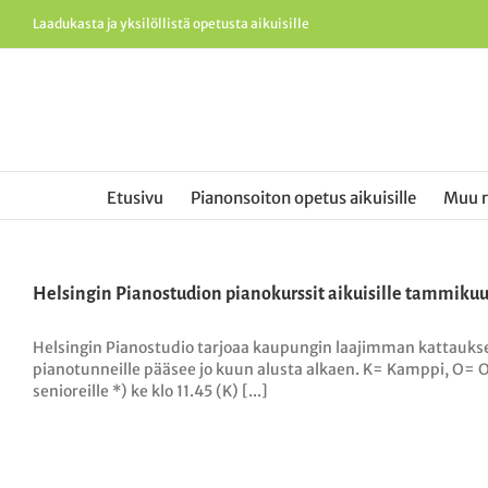
Skip
Laadukasta ja yksilöllistä opetusta aikuisille
to
content
Etusivu
Pianonsoiton opetus aikuisille
Muu 
Helsingin Pianostudion pianokurssit aikuisille tammikuu
Helsingin Pianostudio tarjoaa kaupungin laajimman kattaukse
pianotunneille pääsee jo kuun alusta alkaen. K= Kamppi, O= Ou
senioreille *) ke klo 11.45 (K) [...]