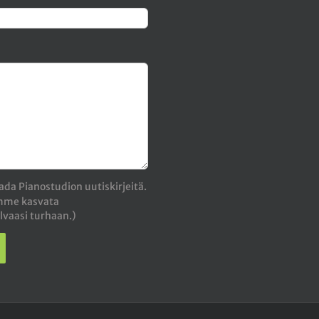
da Pianostudion uutiskirjeitä.
emme kasvata
lvaasi turhaan.)