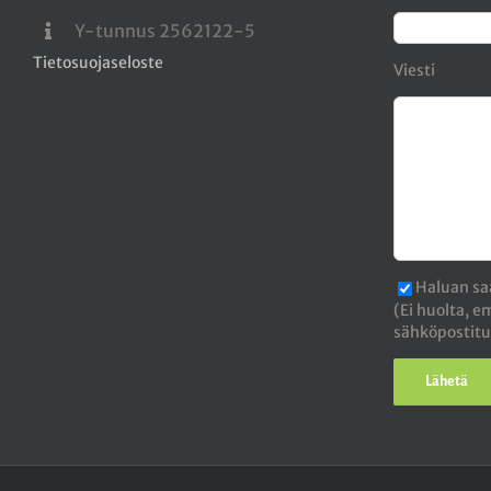
Y-tunnus 2562122-5
Tietosuojaseloste
Viesti
Haluan saa
(Ei huolta, 
sähköpostitu