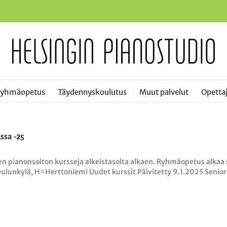
ryhmäopetus
Täydennyskoulutus
Muut palvelut
Opettaj
ssa -25
n pianonsoiton kursseja alkeistasolta alkaen. Ryhmäopetus alkaa 
lunkylä, H=Herttoniemi Uudet kurssit Päivitetty 9.1.2025 Senioripia