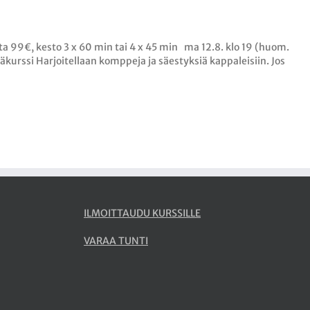
inta 99€, kesto 3 x 60 min tai 4 x 45 min ma 12.8. klo 19 (huom.
kurssi Harjoitellaan komppeja ja säestyksiä kappaleisiin. Jos
ILMOITTAUDU KURSSILLE
VARAA TUNTI