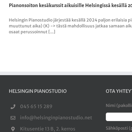
Pianonsoiton kesäkurssit aikuisille Helsingissä kesällä 2
Helsingin Pianostudio järjestää kesällä 2024 paljon erilaisia p
muuttunut aika) (K) -> tästä mahdollisuus jatkaa samaan aikaa
osaat perussoinnut [...]
HELSINGIN PIANOSTUDIO
OTA YHTEY
Nimi (pakoll
045 65 15 289
info@helsinginpianostudio.net
Sähköposti (
Kitusentie 13 B, 2. kerros