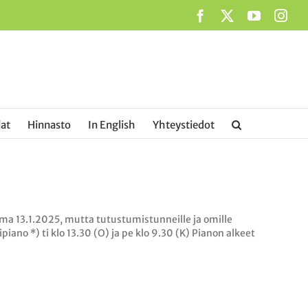
Facebook
X
YouTub
Ins
at
Hinnasto
In English
Yhteystiedot
ma 13.1.2025, mutta tutustumistunneille ja omille
no *) ti klo 13.30 (O) ja pe klo 9.30 (K) Pianon alkeet