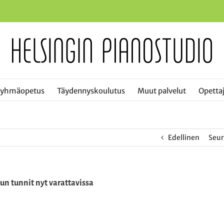
ryhmäopetus
Täydennyskoulutus
Muut palvelut
Opettaj
Edellinen
Seu
un tunnit nyt varattavissa