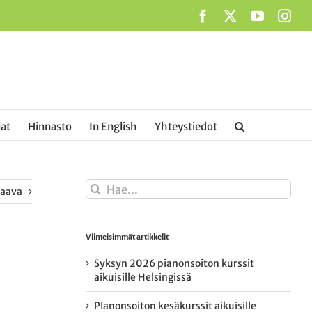
Facebook
X
YouTub
Ins
at
Hinnasto
In English
Yhteystiedot
Etsi
raava
...
Viimeisimmät artikkelit
Syksyn 2026 pianonsoiton kurssit
aikuisille Helsingissä
PIanonsoiton kesäkurssit aikuisille