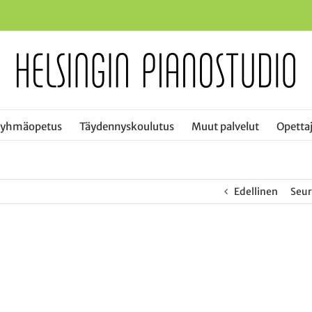
ryhmäopetus
Täydennyskoulutus
Muut palvelut
Opettaj
Edellinen
Seu