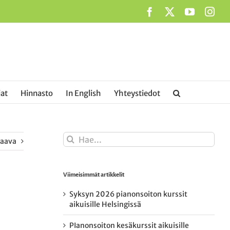
Facebook
X
YouTub
Ins
at
Hinnasto
In English
Yhteystiedot
Etsi
raava
...
Viimeisimmät artikkelit
Syksyn 2026 pianonsoiton kurssit
aikuisille Helsingissä
PIanonsoiton kesäkurssit aikuisille