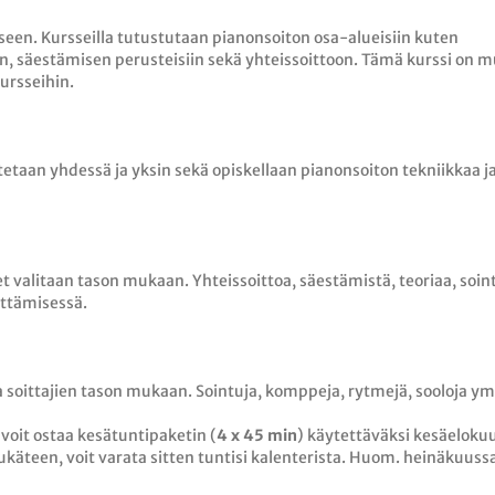
seen. Kursseilla tutustutaan pianonsoiton osa-alueisiin kuten
n, säestämisen perusteisiin sekä yhteissoittoon. Tämä kurssi on 
kursseihin.
oitetaan yhdessä ja yksin sekä opiskellaan pianonsoiton tekniikkaa j
leet valitaan tason mukaan. Yhteissoittoa, säestämistä, teoriaa, soin
ittämisessä.
oa soittajien tason mukaan. Sointuja, komppeja, rytmejä, sooloja ym
i voit ostaa kesätuntipaketin (
4 x 45 min
) käytettäväksi kesäeloku
ukäteen, voit varata sitten tuntisi kalenterista. Huom. heinäkuuss