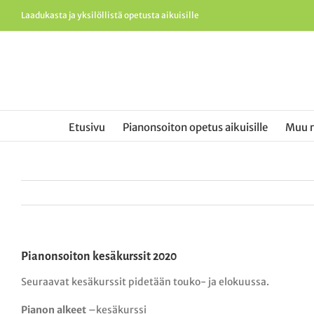
Skip
Laadukasta ja yksilöllistä opetusta aikuisille
to
content
Etusivu
Pianonsoiton opetus aikuisille
Muu 
Pianonsoiton kesäkurssit 2020
Seuraavat kesäkurssit pidetään touko- ja elokuussa.
Pianon alkeet
–kesäkurssi