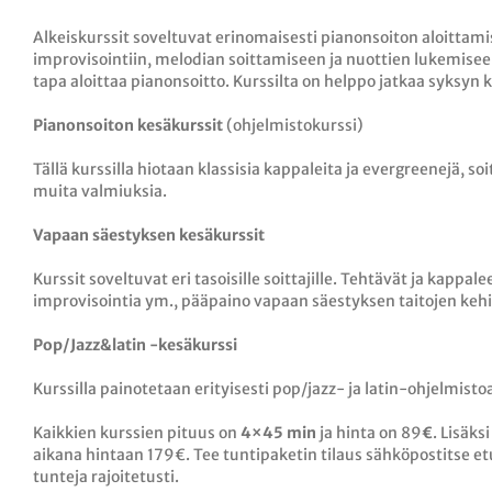
Alkeiskurssit soveltuvat erinomaisesti pianonsoiton aloittami
improvisointiin, melodian soittamiseen ja nuottien lukemisee
tapa aloittaa pianonsoitto. Kurssilta on helppo jatkaa syksyn 
Pianonsoiton kesäkurssit
(ohjelmistokurssi)
Tällä kurssilla hiotaan klassisia kappaleita ja evergreenejä, s
muita valmiuksia.
Vapaan säestyksen kesäkurssit
Kurssit soveltuvat eri tasoisille soittajille. Tehtävät ja kappa
improvisointia ym., pääpaino vapaan säestyksen taitojen keh
Pop/Jazz&latin -kesäkurssi
Kurssilla painotetaan erityisesti pop/jazz- ja latin-ohjelmist
Kaikkien kurssien pituus on
4×45 min
ja hinta on 89
€
. Lisäks
aikana hintaan 179€. Tee tuntipaketin tilaus sähköpostitse et
tunteja rajoitetusti.