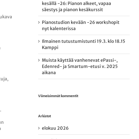
kesällä -26: Pianon alkeet, vapaa
säestys ja pianon kesäkurssit
mukava
Pianostudion kevään -26 workshopit
nyt kalenterissa
Ilmainen tutustumistunti 19.3. klo 18.15
Kamppi
a
Muista käyttää vanhenevat ePassi-,
Edenred- ja Smartum-etusi v. 2025
aikana
tuja,
Viimeisimmät kommentit
.
Arkistot
un
elokuu 2026
a