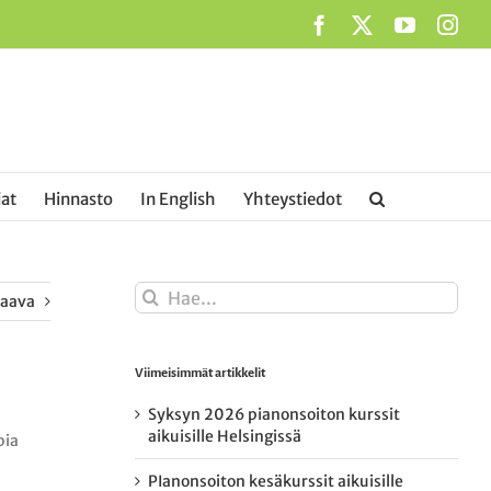
Facebook
X
YouTub
Ins
at
Hinnasto
In English
Yhteystiedot
Etsi
raava
...
Viimeisimmät artikkelit
Syksyn 2026 pianonsoiton kurssit
aikuisille Helsingissä
pia
PIanonsoiton kesäkurssit aikuisille