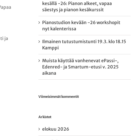
kesällä -26: Pianon alkeet, vapaa
 Vapaa
säestys ja pianon kesäkurssit
Pianostudion kevään -26 workshopit
nyt kalenterissa
i ja
Ilmainen tutustumistunti 19.3. klo 18.15
Kamppi
Muista käyttää vanhenevat ePassi-,
Edenred- ja Smartum-etusi v. 2025
aikana
Viimeisimmät kommentit
Arkistot
elokuu 2026