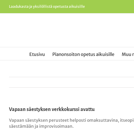
Skip
Laadukasta ja yksilöllistä opetusta aikuisille
to
content
Etusivu
Pianonsoiton opetus aikuisille
Muu 
Vapaan säestyksen verkkokurssi avattu
Vapaan säestyksen perusteet helposti omaksuttavina, itseopisk
säestämään ja improvisoimaan.