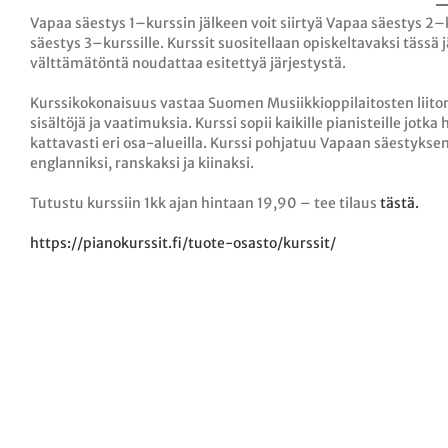
Vapaa säestys 1–kurssin jälkeen voit siirtyä Vapaa säestys 2–k
säestys 3–kurssille. Kurssit suositellaan opiskeltavaksi tässä j
välttämätöntä noudattaa esitettyä järjestystä.
Kurssikokonaisuus vastaa Suomen Musiikkioppilaitosten liit
sisältöjä ja vaatimuksia. Kurssi sopii kaikille pianisteille jot
kattavasti eri osa-alueilla. Kurssi pohjatuu Vapaan säestyksen
englanniksi, ranskaksi ja kiinaksi.
Tutustu kurssiin 1kk ajan hintaan 19,90 – tee tilaus
tästä.
https://pianokurssit.fi/tuote-osasto/kurssit/